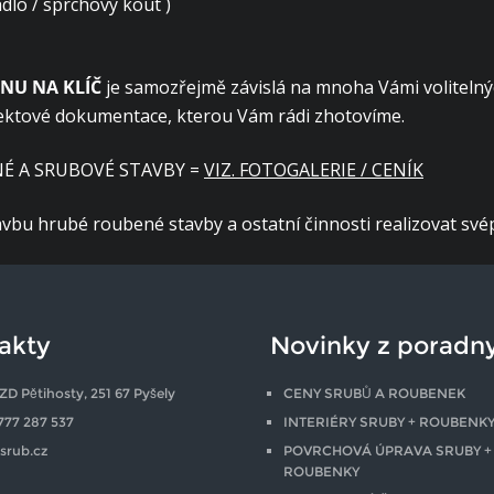
dlo / sprchový kout )
NU NA KLÍČ
je samozřejmě závislá na mnoha Vámi volitelnýc
rojektové dokumentace, kterou Vám rádi zhotovíme.
É A SRUBOVÉ STAVBY =
VIZ. FOTOGALERIE / CENÍK
bu hrubé roubené stavby a ostatní činnosti realizovat svépo
akty
Novinky z poradn
ZD Pětihosty, 251 67 Pyšely
CENY SRUBŮ A ROUBENEK
777 287 537
INTERIÉRY SRUBY + ROUBENK
srub.cz
POVRCHOVÁ ÚPRAVA SRUBY +
ROUBENKY