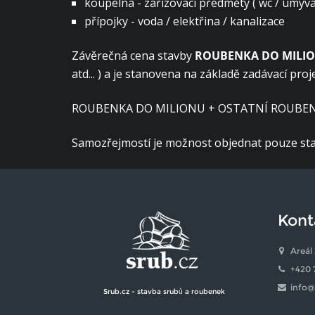
koupelna - zařizovací předměty ( wc / umyva
přípojky - voda / elektřina / kanalizace
Závěrečná cena stavby
ROUBENKA DO MILIO
atd... ) a je stanovena na základě zadávací p
ROUBENKA DO MILIONU + OSTATNÍ ROUBEN
Samozřejmostí je možnost objednat pouze stav
Kont
Areál 
+420 
info@
Srub.cz - stavba srubů a roubenek