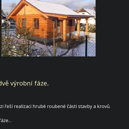
vě výrobní fáze.
zi řeší realizaci hrubé roubené části stavby a krovů.
 fáze…