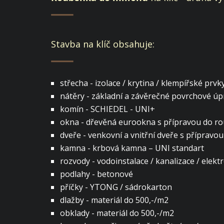
Stavba na klíč obsahuje:
střecha - izolace / krytina / klempířské prvk
nátěry - základní a závěrečné povrchové úp
komín - SCHIEDEL - UNI+
okna - dřevěná eurookna s přípravou do roub
dveře - venkovní a vnitřní dveře s přípravou
kamna - krbová kamna – UNI standart
rozvody - vodoinstalace / kanalizace / elekt
podlahy - betonové
příčky - YTONG / sádrokarton
dlažby - materiál do 500,-/m2
obklady - materiál do 500,-/m2