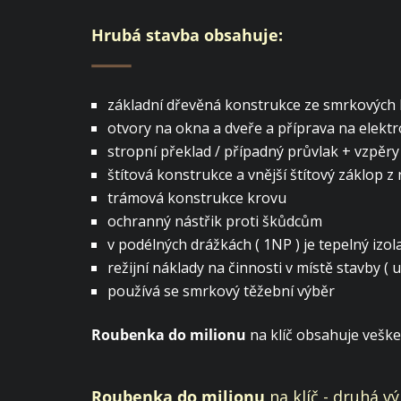
Hrubá stavba obsahuje:
základní dřevěná konstrukce ze smrkových k
otvory na okna a dveře a příprava na elekt
stropní překlad / případný průvlak + vzpěry
štítová konstrukce a vnější štítový záklop
trámová konstrukce krovu
ochranný nástřik proti škůdcům
v podélných drážkách ( 1NP ) je tepelný izo
režijní náklady na činnosti v místě stavby ( ub
používá se smrkový těžební výběr
Roubenka do milionu
na klíč obsahuje vešker
Roubenka do milionu
na klíč - druhá v