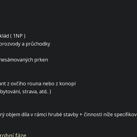
lád ( 1NP )
rorozvody a průchodky
 z nesámovaných prken
lant z ovčího rouna nebo z konopí
ytování, strava, atd.. )
ý objem díla v rámci hrubé stavby + činnosti níže specifiko
ýrobní fáze…