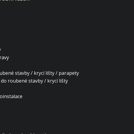
y
ravy
ené stavby / krycí lišty / parapety
 do roubené stavby / krycí lišty
roinstalace