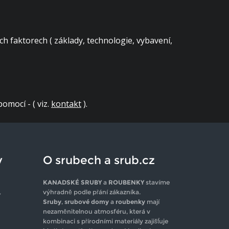
h faktorech ( základy, technologie, vybavení,
mocí - ( viz.
kontakt
).
y
O srubech a srub.cz
KANADSKÉ SRUBY
a
ROUBENKY
stavíme
výhradně podle přání zákazníka.
Y
Sruby
,
srubové domy
a
roubenky
mají
nezaměnitelnou atmosféru, která v
kombinaci s přírodními materiály zajišťuje