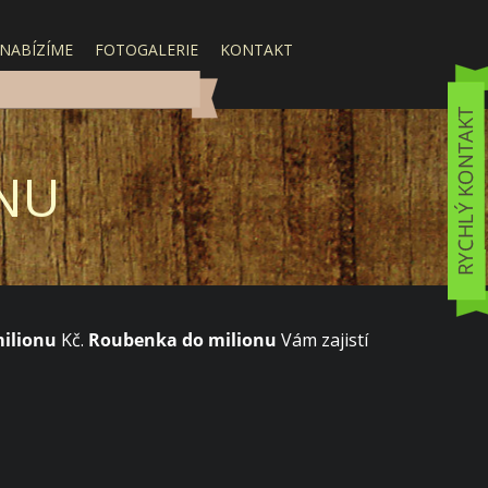
 NABÍZÍME
FOTOGALERIE
KONTAKT
NU
ilionu
Kč.
Roubenka do milionu
Vám zajistí